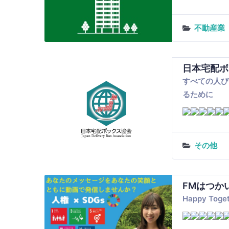
不動産業
日本宅配ボ
すべての人び
るために
その他
FMはつか
Happy T