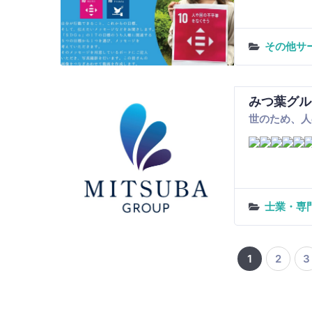
その他サ
みつ葉グル
世のため、人
士業・専
1
2
3