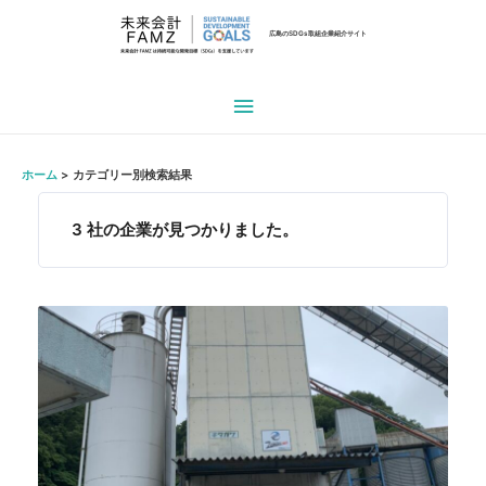
広島のSDGs取組企業紹介サイト
メ
イ
ホーム
カテゴリー別検索結果
ン
3
社の企業が見つかりました。
メ
ニ
ュ
ー