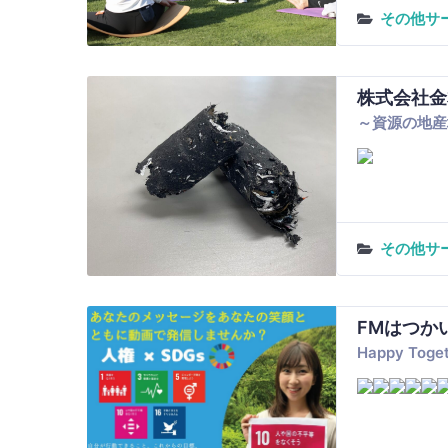
その他サ
株式会社金
～資源の地産
その他サ
FMはつか
Happy T