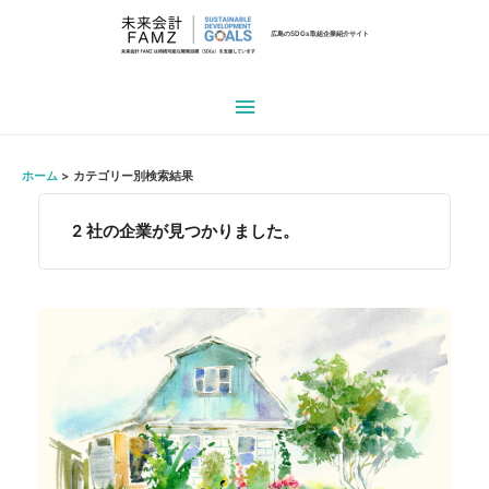
広島のSDGs取組企業紹介サイト
メ
イ
ホーム
カテゴリー別検索結果
ン
2
社の企業が見つかりました。
メ
ニ
ュ
ー