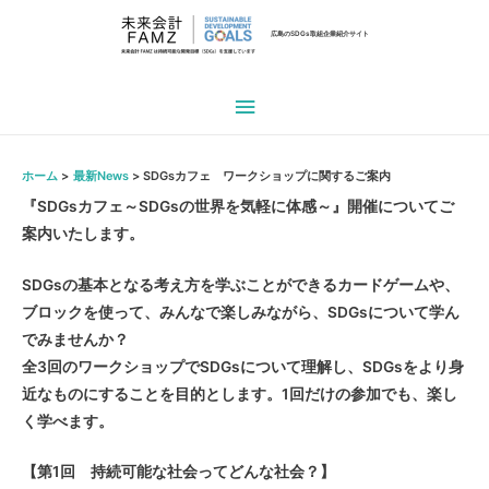
広島のSDGs取組企業紹介サイト
メ
イ
ホーム
最新News
SDGsカフェ ワークショップに関するご案内
ン
『SDGsカフェ～SDGsの世界を気軽に体感～』開催についてご
案内いたします。
メ
ニ
SDGsの基本となる考え方を学ぶことができるカードゲームや、
ブロックを使って、みんなで楽しみながら、SDGsについて学ん
ュ
でみませんか？
全3回のワークショップでSDGsについて理解し、SDGsをより身
ー
近なものにすることを目的とします。1回だけの参加でも、楽し
く学べます。
【第1回 持続可能な社会ってどんな社会？】