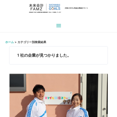
広島のSDGs取組企業紹介サイト
メ
イ
ホーム
カテゴリー別検索結果
ン
1
社の企業が見つかりました。
メ
ニ
ュ
ー