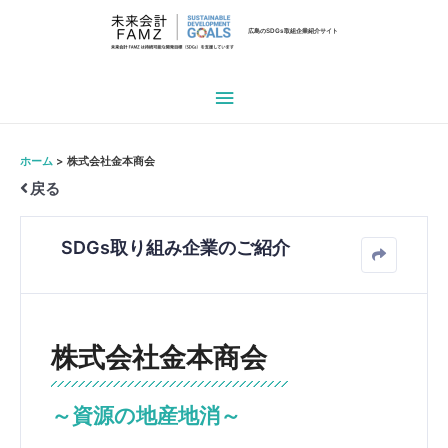
広島のSDGs取組企業紹介サイト
メ
イ
ホーム
株式会社金本商会
ン
戻る
メ
SDGs取り組み企業のご紹介
ニ
ュ
ー
株式会社金本商会
～資源の地産地消～