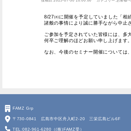
投稿日:2025-07-30 10:00:00 カテゴリー:お客
8/27㈬に開催を予定していました「
諸般の事情により誠に勝手ながら中止
ご参加を予定されていた皆様には、多
何卒ご理解のほどお願い申し上げます
FAMZ Grp
〒730-0841 広島市中区舟入町2-20 三栄広島ビル6F
TEL:082-961-6280（(株)FAMZ受）