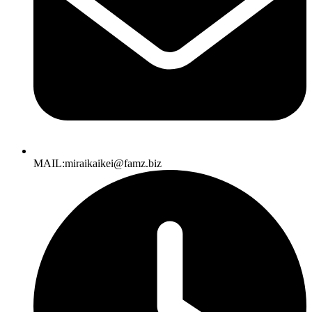
MAIL:miraikaikei@famz.biz