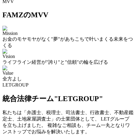
MVV
FAMZのMVV
Mission
お金のモヤモヤがなく"夢"があちこちで叶いまくる未来をつ
くる
Vision
ライフライン経営が"誇り"と"信頼"の輪を広げる
Value
全方よし
LETGROUP
統合法律チーム"LETGROUP"
私たちは「弁護士、税理士、司法書士、行政書士、不動産鑑
定士、土地家屋調査士」の士業団体として、 LETグループ
を立ち上げました。 複雑なご相談も、チーム一丸となりワ
ンストップでお悩みを解決いたします。