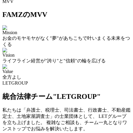
MVV
FAMZのMVV
Mission
お金のモヤモヤがなく"夢"があちこちで叶いまくる未来をつ
くる
Vision
ライフライン経営が"誇り"と"信頼"の輪を広げる
Value
全方よし
LETGROUP
統合法律チーム"LETGROUP"
私たちは「弁護士、税理士、司法書士、行政書士、不動産鑑
定士、土地家屋調査士」の士業団体として、 LETグループ
を立ち上げました。 複雑なご相談も、チーム一丸となりワ
ンストップでお悩みを解決いたします。