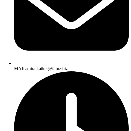
MAIL:miraikaikei@famz.biz