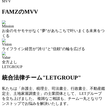
MVV
FAMZのMVV
Mission
お金のモヤモヤがなく"夢"があちこちで叶いまくる未来をつ
くる
Vision
ライフライン経営が"誇り"と"信頼"の輪を広げる
Value
全方よし
LETGROUP
統合法律チーム"LETGROUP"
私たちは「弁護士、税理士、司法書士、行政書士、不動産鑑
定士、土地家屋調査士」の士業団体として、 LETグループ
を立ち上げました。 複雑なご相談も、チーム一丸となりワ
ンストップでお悩みを解決いたします。