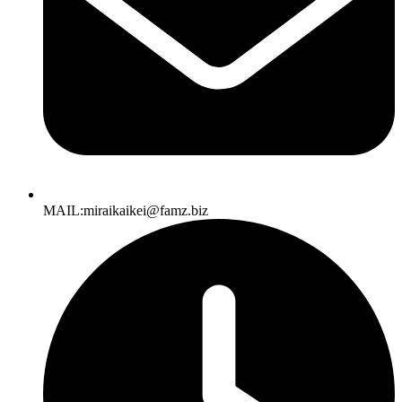
MAIL:miraikaikei@famz.biz