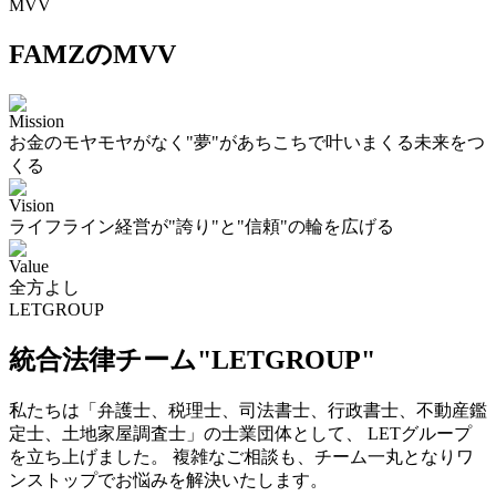
MVV
FAMZのMVV
Mission
お金のモヤモヤがなく"夢"があちこちで叶いまくる未来をつ
くる
Vision
ライフライン経営が"誇り"と"信頼"の輪を広げる
Value
全方よし
LETGROUP
統合法律チーム"LETGROUP"
私たちは「弁護士、税理士、司法書士、行政書士、不動産鑑
定士、土地家屋調査士」の士業団体として、 LETグループ
を立ち上げました。 複雑なご相談も、チーム一丸となりワ
ンストップでお悩みを解決いたします。