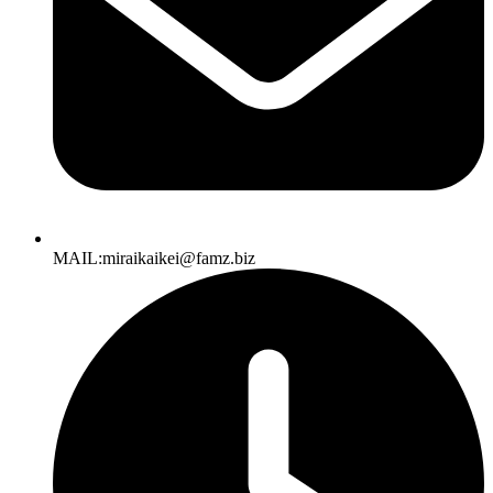
MAIL:miraikaikei@famz.biz