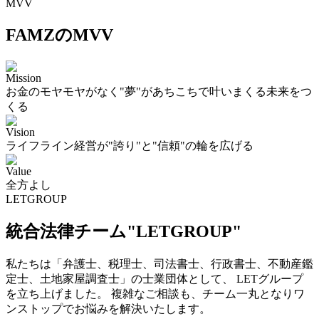
MVV
FAMZのMVV
Mission
お金のモヤモヤがなく"夢"があちこちで叶いまくる未来をつ
くる
Vision
ライフライン経営が"誇り"と"信頼"の輪を広げる
Value
全方よし
LETGROUP
統合法律チーム"LETGROUP"
私たちは「弁護士、税理士、司法書士、行政書士、不動産鑑
定士、土地家屋調査士」の士業団体として、 LETグループ
を立ち上げました。 複雑なご相談も、チーム一丸となりワ
ンストップでお悩みを解決いたします。