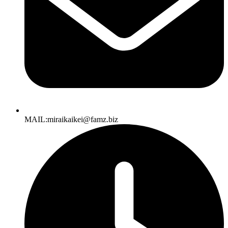
MAIL:miraikaikei@famz.biz