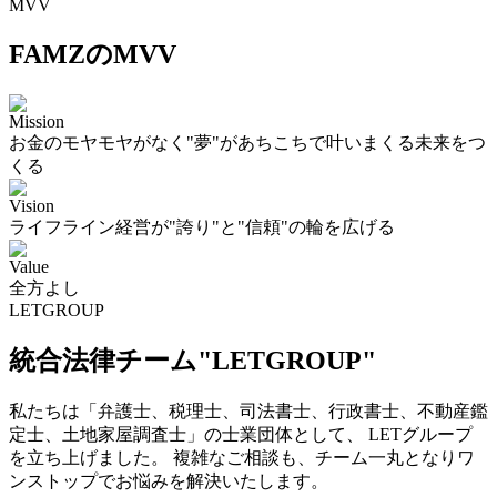
MVV
FAMZのMVV
Mission
お金のモヤモヤがなく"夢"があちこちで叶いまくる未来をつ
くる
Vision
ライフライン経営が"誇り"と"信頼"の輪を広げる
Value
全方よし
LETGROUP
統合法律チーム"LETGROUP"
私たちは「弁護士、税理士、司法書士、行政書士、不動産鑑
定士、土地家屋調査士」の士業団体として、 LETグループ
を立ち上げました。 複雑なご相談も、チーム一丸となりワ
ンストップでお悩みを解決いたします。