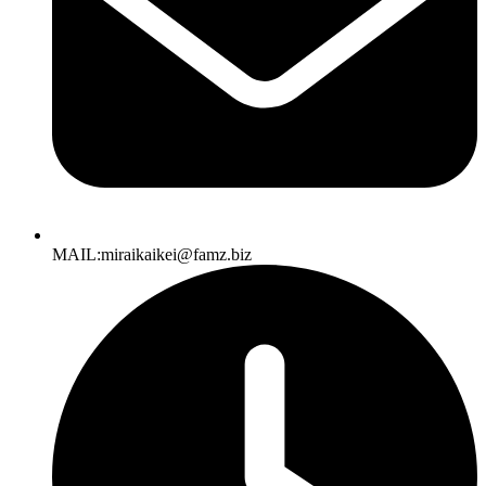
MAIL:miraikaikei@famz.biz