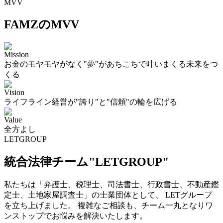
MVV
FAMZのMVV
Mission
お金のモヤモヤがなく"夢"があちこちで叶いまくる未来をつ
くる
Vision
ライフライン経営が"誇り"と"信頼"の輪を広げる
Value
全方よし
LETGROUP
統合法律チーム"LETGROUP"
私たちは「弁護士、税理士、司法書士、行政書士、不動産鑑
定士、土地家屋調査士」の士業団体として、 LETグループ
を立ち上げました。 複雑なご相談も、チーム一丸となりワ
ンストップでお悩みを解決いたします。