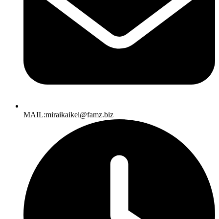
MAIL:miraikaikei@famz.biz