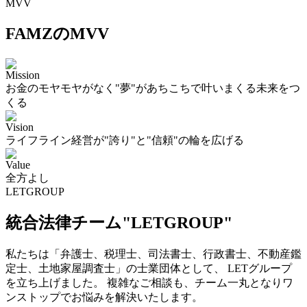
MVV
FAMZのMVV
Mission
お金のモヤモヤがなく"夢"があちこちで叶いまくる未来をつ
くる
Vision
ライフライン経営が"誇り"と"信頼"の輪を広げる
Value
全方よし
LETGROUP
統合法律チーム"LETGROUP"
私たちは「弁護士、税理士、司法書士、行政書士、不動産鑑
定士、土地家屋調査士」の士業団体として、 LETグループ
を立ち上げました。 複雑なご相談も、チーム一丸となりワ
ンストップでお悩みを解決いたします。