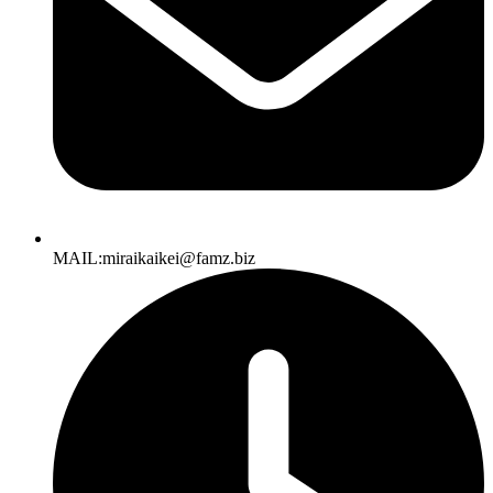
MAIL:miraikaikei@famz.biz