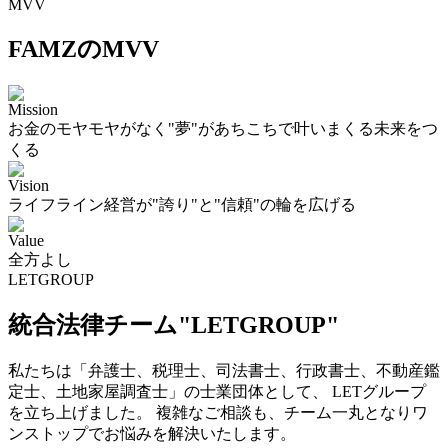
MVV
FAMZのMVV
Mission
お金のモヤモヤがなく"夢"があちこちで叶いまくる未来をつ
くる
Vision
ライフライン経営が"誇り"と"信頼"の輪を広げる
Value
全方よし
LETGROUP
統合法律チーム"LETGROUP"
私たちは「弁護士、税理士、司法書士、行政書士、不動産鑑
定士、土地家屋調査士」の士業団体として、 LETグループ
を立ち上げました。 複雑なご相談も、チーム一丸となりワ
ンストップでお悩みを解決いたします。