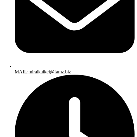
MAIL:miraikaikei@famz.biz