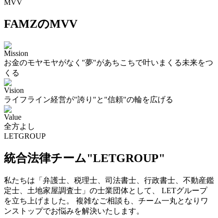
MVV
FAMZのMVV
Mission
お金のモヤモヤがなく"夢"があちこちで叶いまくる未来をつ
くる
Vision
ライフライン経営が"誇り"と"信頼"の輪を広げる
Value
全方よし
LETGROUP
統合法律チーム"LETGROUP"
私たちは「弁護士、税理士、司法書士、行政書士、不動産鑑
定士、土地家屋調査士」の士業団体として、 LETグループ
を立ち上げました。 複雑なご相談も、チーム一丸となりワ
ンストップでお悩みを解決いたします。