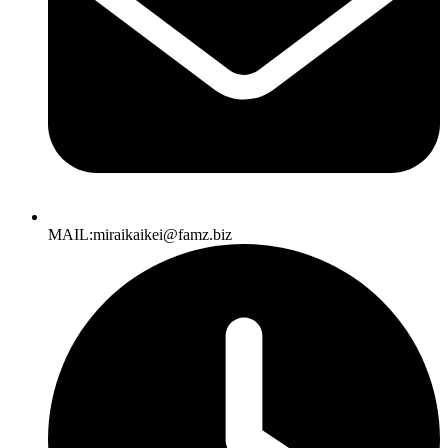
MAIL:miraikaikei@famz.biz