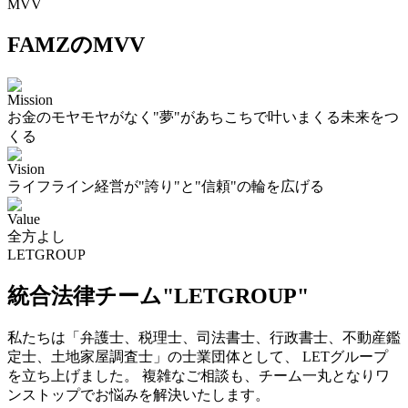
MVV
FAMZのMVV
Mission
お金のモヤモヤがなく"夢"があちこちで叶いまくる未来をつ
くる
Vision
ライフライン経営が"誇り"と"信頼"の輪を広げる
Value
全方よし
LETGROUP
統合法律チーム"LETGROUP"
私たちは「弁護士、税理士、司法書士、行政書士、不動産鑑
定士、土地家屋調査士」の士業団体として、 LETグループ
を立ち上げました。 複雑なご相談も、チーム一丸となりワ
ンストップでお悩みを解決いたします。