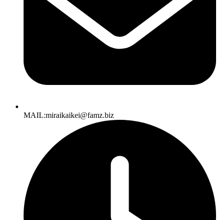
MAIL:miraikaikei@famz.biz