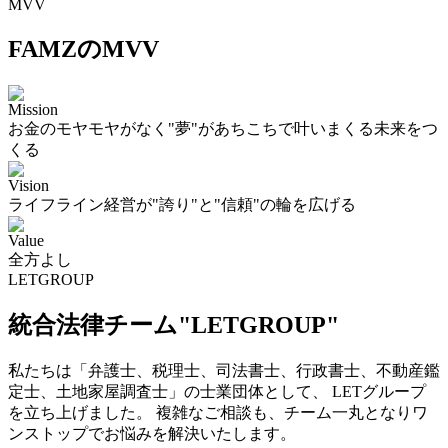
MVV
FAMZのMVV
Mission
お金のモヤモヤがなく"夢"があちこちで叶いまくる未来をつ
くる
Vision
ライフライン経営が"誇り"と"信頼"の輪を広げる
Value
全方よし
LETGROUP
統合法律チーム"LETGROUP"
私たちは「弁護士、税理士、司法書士、行政書士、不動産鑑
定士、土地家屋調査士」の士業団体として、 LETグループ
を立ち上げました。 複雑なご相談も、チーム一丸となりワ
ンストップでお悩みを解決いたします。