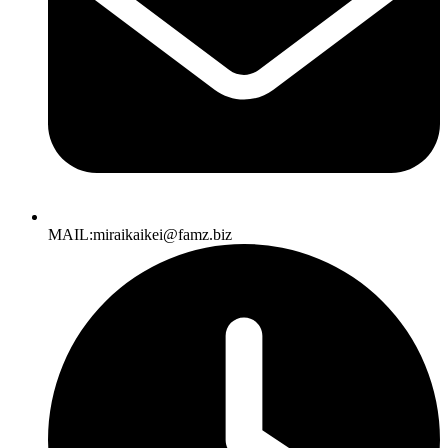
MAIL:miraikaikei@famz.biz