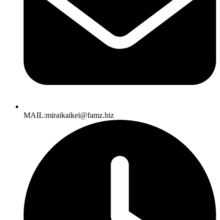
MAIL:miraikaikei@famz.biz