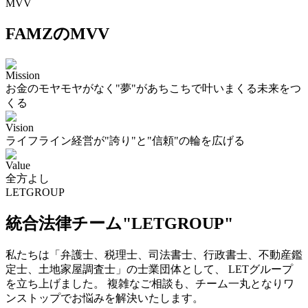
MVV
FAMZのMVV
Mission
お金のモヤモヤがなく"夢"があちこちで叶いまくる未来をつ
くる
Vision
ライフライン経営が"誇り"と"信頼"の輪を広げる
Value
全方よし
LETGROUP
統合法律チーム"LETGROUP"
私たちは「弁護士、税理士、司法書士、行政書士、不動産鑑
定士、土地家屋調査士」の士業団体として、 LETグループ
を立ち上げました。 複雑なご相談も、チーム一丸となりワ
ンストップでお悩みを解決いたします。