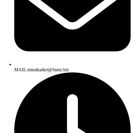
MAIL:miraikaikei@famz.biz