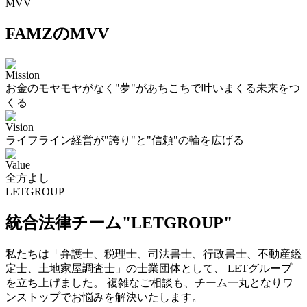
MVV
FAMZのMVV
Mission
お金のモヤモヤがなく"夢"があちこちで叶いまくる未来をつ
くる
Vision
ライフライン経営が"誇り"と"信頼"の輪を広げる
Value
全方よし
LETGROUP
統合法律チーム"LETGROUP"
私たちは「弁護士、税理士、司法書士、行政書士、不動産鑑
定士、土地家屋調査士」の士業団体として、 LETグループ
を立ち上げました。 複雑なご相談も、チーム一丸となりワ
ンストップでお悩みを解決いたします。