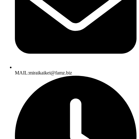
MAIL:miraikaikei@famz.biz