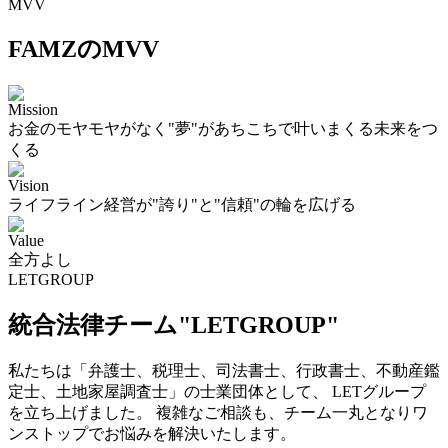
MVV
FAMZのMVV
Mission
お金のモヤモヤがなく"夢"があちこちで叶いまくる未来をつ
くる
Vision
ライフライン経営が"誇り"と"信頼"の輪を広げる
Value
全方よし
LETGROUP
統合法律チーム"LETGROUP"
私たちは「弁護士、税理士、司法書士、行政書士、不動産鑑
定士、土地家屋調査士」の士業団体として、 LETグループ
を立ち上げました。 複雑なご相談も、チーム一丸となりワ
ンストップでお悩みを解決いたします。