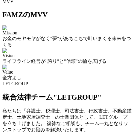
MVV
FAMZのMVV
Mission
お金のモヤモヤがなく"夢"があちこちで叶いまくる未来をつ
くる
Vision
ライフライン経営が"誇り"と"信頼"の輪を広げる
Value
全方よし
LETGROUP
統合法律チーム"LETGROUP"
私たちは「弁護士、税理士、司法書士、行政書士、不動産鑑
定士、土地家屋調査士」の士業団体として、 LETグループ
を立ち上げました。 複雑なご相談も、チーム一丸となりワ
ンストップでお悩みを解決いたします。