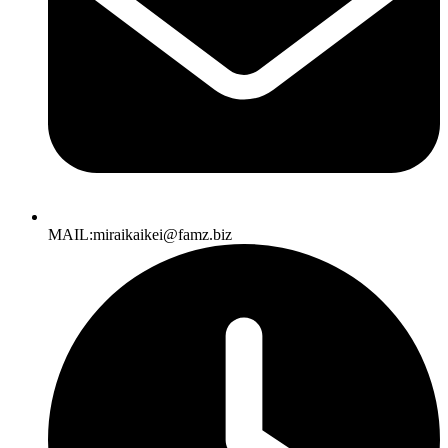
MAIL:miraikaikei@famz.biz