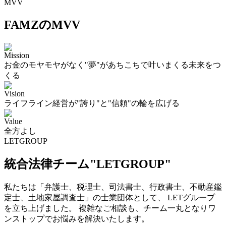
MVV
FAMZのMVV
Mission
お金のモヤモヤがなく"夢"があちこちで叶いまくる未来をつ
くる
Vision
ライフライン経営が"誇り"と"信頼"の輪を広げる
Value
全方よし
LETGROUP
統合法律チーム"LETGROUP"
私たちは「弁護士、税理士、司法書士、行政書士、不動産鑑
定士、土地家屋調査士」の士業団体として、 LETグループ
を立ち上げました。 複雑なご相談も、チーム一丸となりワ
ンストップでお悩みを解決いたします。