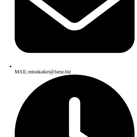
MAIL:miraikaikei@famz.biz