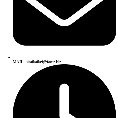
MAIL:miraikaikei@famz.biz