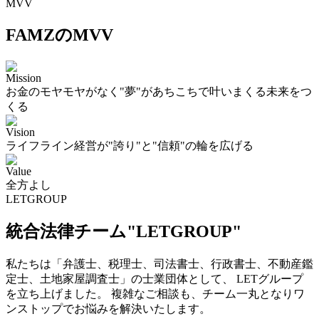
MVV
FAMZのMVV
Mission
お金のモヤモヤがなく"夢"があちこちで叶いまくる未来をつ
くる
Vision
ライフライン経営が"誇り"と"信頼"の輪を広げる
Value
全方よし
LETGROUP
統合法律チーム"LETGROUP"
私たちは「弁護士、税理士、司法書士、行政書士、不動産鑑
定士、土地家屋調査士」の士業団体として、 LETグループ
を立ち上げました。 複雑なご相談も、チーム一丸となりワ
ンストップでお悩みを解決いたします。