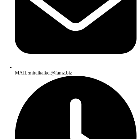
MAIL:miraikaikei@famz.biz