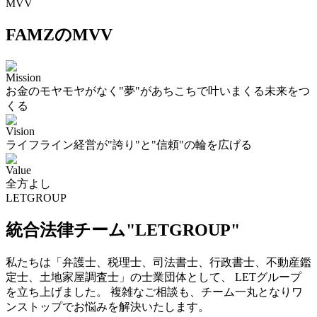
MVV
FAMZのMVV
Mission
お金のモヤモヤがなく"夢"があちこちで叶いまくる未来をつ
くる
Vision
ライフライン経営が"誇り"と"信頼"の輪を広げる
Value
全方よし
LETGROUP
統合法律チーム"LETGROUP"
私たちは「弁護士、税理士、司法書士、行政書士、不動産鑑
定士、土地家屋調査士」の士業団体として、 LETグループ
を立ち上げました。 複雑なご相談も、チーム一丸となりワ
ンストップでお悩みを解決いたします。